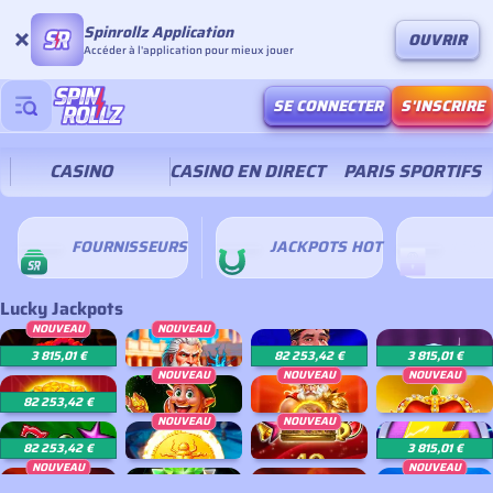
Spinrollz Application
OUVRIR
Accéder à l'application pour mieux jouer
SE CONNECTER
S'INSCRIRE
CASINO
CASINO EN DIRECT
PARIS SPORTIFS
FOURNISSEURS
JACKPOTS HOT
LUCK
Lucky Jackpots
NOUVEAU
NOUVEAU
3 815,01 €
82 253,42 €
3 815,01 €
Double Dragon Gold Hold&Win
Mega Zeus - Hold & Hit 3X3
40 Lucky King
3 Energy Diamonds: Hold & Win
NOUVEAU
NOUVEAU
NOUVEAU
82 253,42 €
Hot Deco Super Pot
Leprechaun Wish
Voltage Blitz Zeus Up
Golden Crown Extreme
NOUVEAU
NOUVEAU
82 253,42 €
3 815,01 €
Burning Hot 6 Reels
Egyptian Rebirth - Hold & Hit
40 Shining Crown
Super Cash Boost: Hold & Win
NOUVEAU
NOUVEAU