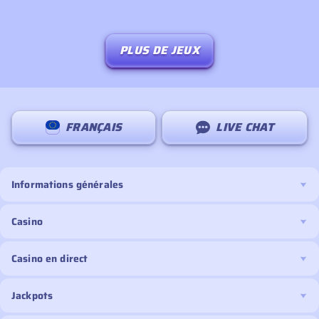
3x5 Royal Piggy: Hold The Spin
Bonsai Gold Hold & Win
Big Bass Vegas Double Down Deluxe
Code of Fortune
NOUVEAU
NOUVEAU
NOUVEAU
NOUVEAU
10 759,95 €
Easter Coins
Voltage Blitz Zeus Up
Book of Wealth III
3 Rail Express Hold & Win
NOUVEAU
PLUS DE JEUX
Book of Ra
Kami Reign
Sizzling Hot Deluxe
Serengeti Sunrise
FRANÇAIS
LIVE CHAT
Informations générales
Casino
Casino en direct
Jackpots