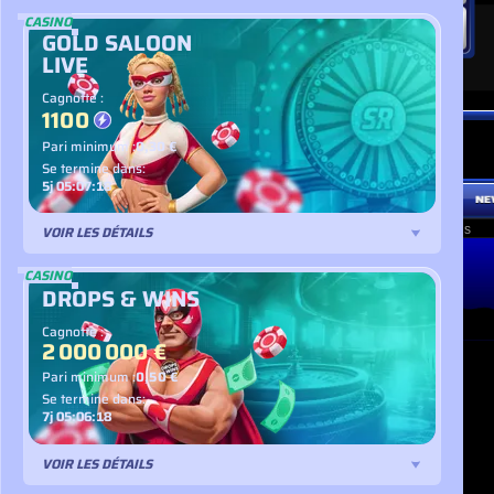
CASINO
GOLD SALOON
LIVE
Cagnotte :
1100
Pari minimum :
0,30 €
Se termine dans:
5j 05:07:18
VOIR LES DÉTAILS
CASINO
DROPS & WINS
Cagnotte :
2 000 000 €
Pari minimum :
0,50 €
Se termine dans:
7j 05:06:18
VOIR LES DÉTAILS