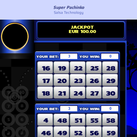
Super Pachinko
Salsa Technology