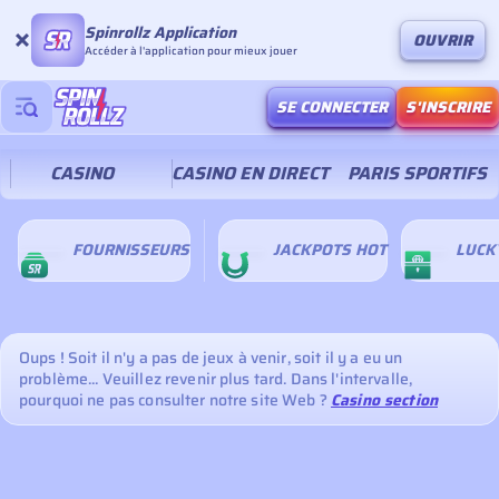
Spinrollz Application
OUVRIR
Accéder à l'application pour mieux jouer
SE CONNECTER
S'INSCRIRE
CASINO
CASINO EN DIRECT
PARIS SPORTIFS
FOURNISSEURS
JACKPOTS HOT
LUCK
Oups ! Soit il n'y a pas de jeux à venir, soit il y a eu un
problème... Veuillez revenir plus tard. Dans l'intervalle,
pourquoi ne pas consulter notre site Web ?
Casino section