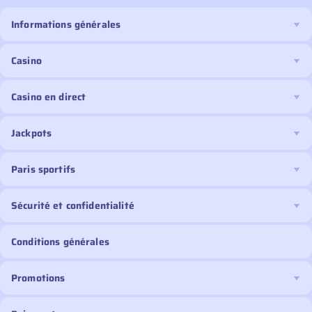
Informations générales
Casino
Casino en direct
Jackpots
Paris sportifs
Sécurité et confidentialité
Conditions générales
Promotions