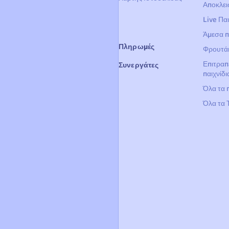
Αποκλει
Live Παι
Άμεσα π
Πληρωμές
Φρουτά
Επιτραπ
Συνεργάτες
παιχνίδι
Όλα τα π
Όλα τα 