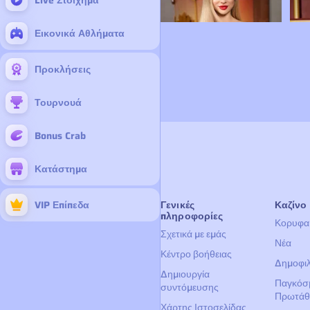
Εικονικά Αθλήματα
Nέο
Grand Bonus Baccarat
VIP 
Προκλήσεις
Τουρνουά
Bonus Crab
Κατάστημα
VIP Επίπεδα
Γενικές
Καζίνο
πληροφορίες
Κορυφα
Σχετικά με εμάς
Νέα
Κέντρο βοήθειας
Δημοφι
Δημιουργία
Παγκόσ
συντόμευσης
Πρωτάθ
Χάρτης Ιστοσελίδας