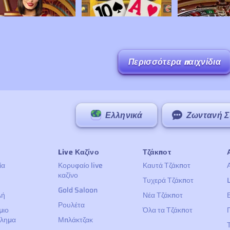
Nέο
Nέο
Nέο
Baccarat
VIP NC Baccarat
The Kickoff
Περισσότερα παιχνίδια
Ελληνικά
Ζωντανή Σ
Live Καζίνο
Τζάκποτ
ία
Κορυφαίο live
Καυτά Τζάκποτ
καζίνο
Τυχερά Τζάκποτ
Gold Saloon
λή
Νέα Τζάκποτ
Ρουλέτα
μιο
Όλα τα Τζάκποτ
λημα
Μπλάκτζακ