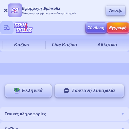
Εφαρμογή Spinrollz
Άνοιξε
Μπες στην εφαρμογή για καλύτερο παιχνίδι
Σύνδεση
Εγγραφή
Καζίνο
Live Καζίνο
Αθλητικά
Ελληνικά
Ζωντανή Συνομιλία
Γενικές πληροφορίες
Καζίνο