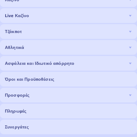
Live Καζίνο
Τζάκποτ
Αθλητικά
Ασφάλεια και Ιδιωτικό απόρρητο
Όροι και Προϋποθέσεις
Προσφορές
Πληρωμές
Συνεργάτες