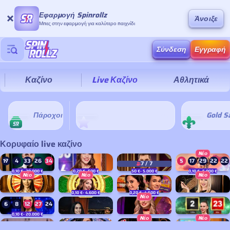
Εφαρμογή Spinrollz
Άνοιξε
Μπες στην εφαρμογή για καλύτερο παιχνίδι
Σύνδεση
Εγγραφή
Καζίνο
Live Καζίνο
Αθλητικά
Πάροχοι
Κορυφαίο live καζίνο
Gold S
Κορυφαίο live καζίνο
Nέο
17
4
33
26
34
5
17
29
22
22
7 / 7
Speed Roulette
Mega Fire Blaze Roulette Live
Blackjack 77 - Ruby
Gates of Olympus Roulette
0,10 €
- 20.000 €
0,20 €
- 500 €
50 €
- 5.000 €
0,10 €
- 5.000 €
Nέο
Nέο
Nέο
31
21
6
20
12
14
1
24
8
28
Land of Ra
Money Time
Sweet Bonanza Candyland
Gold Saloon Roulette
0,10 €
- 4.600 €
0,20 €
- 4.500 €
Nέο
6
8
12
27
24
23
26
17
10
25
22
1
10
1
26
Mega Roulette
Vegas Roulette 500x
Gravity Roulette
Dynamic Roulette 120x
0,10 €
- 20.000 €
Nέο
Nέο
22
25
23
28
27