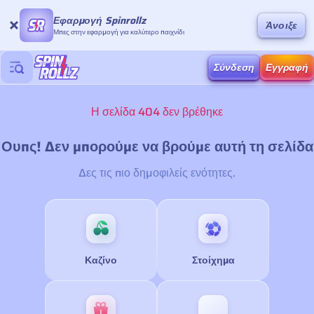
Εφαρμογή Spinrollz
Άνοιξε
Μπες στην εφαρμογή για καλύτερο παιχνίδι
Σύνδεση
Εγγραφή
Η σελίδα 404 δεν βρέθηκε
Ουπς! Δεν μπορούμε να βρούμε αυτή τη σελίδα
Δες τις πιο δημοφιλείς ενότητες.
Καζίνο
Στοίχημα