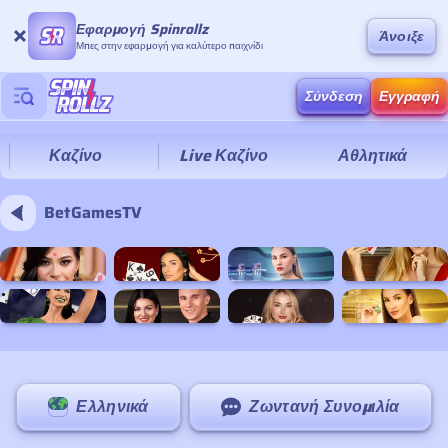
Εφαρμογή Spinrollz
Άνοιξε
Μπες στην εφαρμογή για καλύτερο παιχνίδι
Σύνδεση
Εγγραφή
Καζίνο
Live Καζίνο
Αθλητικά
BetGamesTV
Lucky 7
Baccarat
Lucky 6
Bet on Poker
BetGames - Lobby
Wheel of Fortune
War of Bets
Lucky 5
Ελληνικά
Ζωντανή Συνομιλία