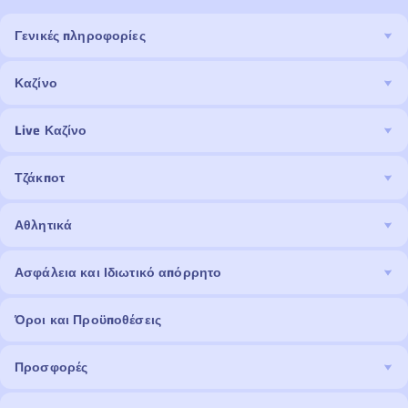
Γενικές πληροφορίες
Καζίνο
Live Καζίνο
Τζάκποτ
Αθλητικά
Ασφάλεια και Ιδιωτικό απόρρητο
Όροι και Προϋποθέσεις
Προσφορές