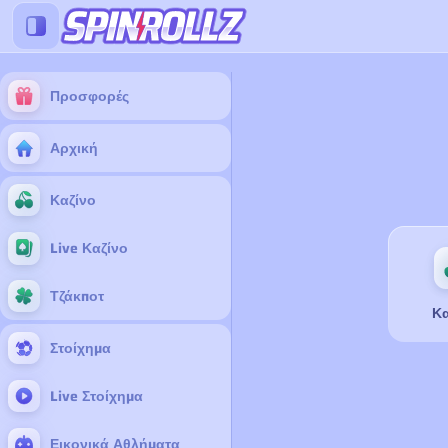
Προσφορές
Αρχική
Καζίνο
Live Καζίνο
Τζάκποτ
Κα
Στοίχημα
Live Στοίχημα
Εικονικά Αθλήματα