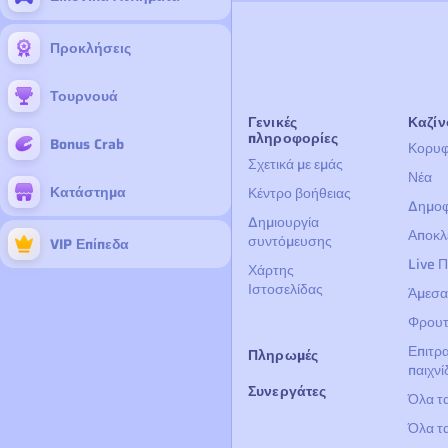
Προκλήσεις
Τουρνουά
Γενικές
Καζίν
πληροφορίες
Bonus Crab
Κορυφ
Σχετικά με εμάς
Νέα
Κατάστημα
Κέντρο βοήθειας
Δημοφ
Δημιουργία
Αποκλ
συντόμευσης
VIP Επίπεδα
Live Π
Χάρτης
Ιστοσελίδας
Άμεσα 
Φρουτ
Επιτρα
Πληρωμές
παιχνί
Συνεργάτες
Όλα τα
Όλα τ