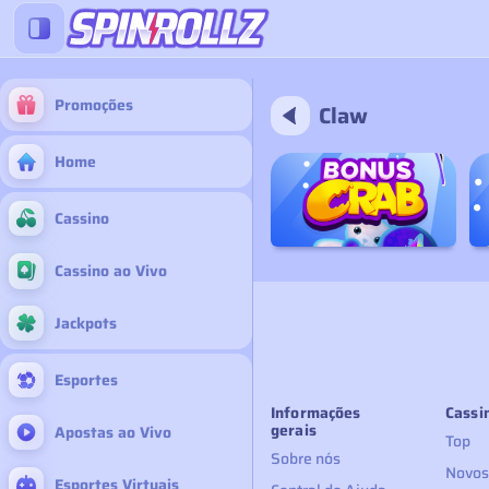
Promoções
Claw
Home
Bonus Crab
Ca
Cassino
Cassino ao Vivo
Jackpots
Esportes
Informações
Cassi
gerais
Apostas ao Vivo
Top
Sobre nós
Novos
Esportes Virtuais