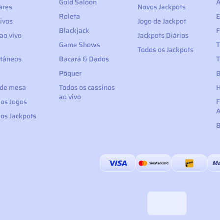
Gold Saloon
A
ares
Novos Jackpots
Roleta
E
ivos
Jogo de Jackpot
Blackjack
F
ao vivo
Jackpots Diários
Game Shows
T
Todos os Jackpots
ntâneos
Bacará & Dados
T
Pôquer
B
 de mesa
Todos os cassinos
H
ao vivo
 os Jogos
F
A
 os Jackpots
B
Ma