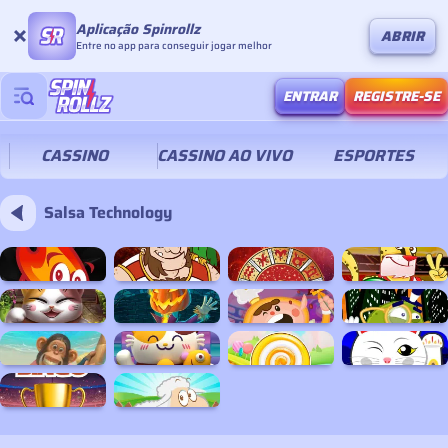
Aplicação Spinrollz
ABRIR
Entre no app para conseguir jogar melhor
ENTRAR
REGISTRE-SE
CASSINO
CASSINO AO VIVO
ESPORTES
Salsa Technology
Super Hot Bingo
Pirates
Super Zodiac Bingo
Show Ball
Super Pachinko Plus
Halloween Groove Bingo
Candy Bingo 3D
Super Flex Bingo
Jogo Dos Bichos Paraia
Pachinko 3D
Candy Bingo
Super Pachinko
Goal Bingo
Farm Bingo