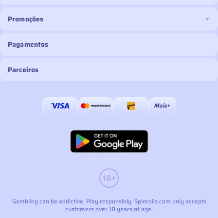
Promoções
Pagamentos
Parceiros
Mais
Pagamentos
Gambling can be addictive. Play responsibly. Spinrollz.com only accepts
customers over 18 years of age.