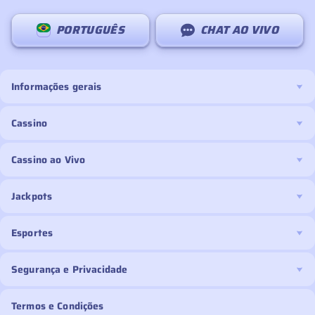
PORTUGUÊS
CHAT AO VIVO
Informações gerais
Cassino
Cassino ao Vivo
Jackpots
Esportes
Segurança e Privacidade
Termos e Condições