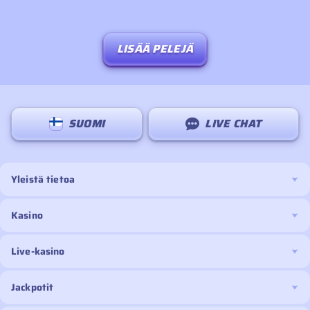
Oldskool Spin 243
3x3 Grand Crown: Hold the Spin
Fruity Fiesta
3 Million BC
UUSI
UUSI
UUSI
Panther Legacy
3 Books Of Ancient Treasure (Hold and Win)
Book of Sakura
Royal Fortune Fruits
UUSI
UUSI
UUSI
UUSI
LISÄÄ PELEJÄ
Wildhalla
Regal Spins 40 Pate Link
Gloria Invicta
Wolf & Crown
SUOMI
LIVE CHAT
Yleistä tietoa
Kasino
Live-kasino
Jackpotit