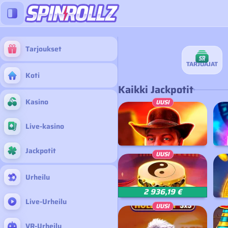
Tarjoukset
TARJOAJAT
Koti
Kaikki Jackpotit
Kasino
UUSI
Book of Ra Deluxe Buy Bonus
Volta
Live-kasino
Jackpotit
UUSI
3 Eternal Drums: Rhythm of Fortune
One 
Urheilu
2 936,19 €
Live-Urheilu
UUSI
Majestic King - Hold & Hit 3x3
VR-Urheilu