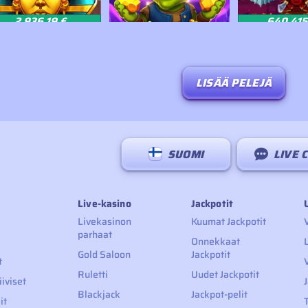
2 936,19 €
640 415
UUSI
UUSI
le Hot
Wild 27 Dice
3 Pharaoh Treasu
LISÄÄ PELEJÄ
79 465,46 €
SUOMI
LIVE 
Live-kasino
Jackpotit
Livekasinon
Kuumat Jackpotit
parhaat
Onnekkaat
Gold Saloon
Jackpotit
t
Ruletti
Uudet Jackpotit
iviset
Blackjack
Jackpot-pelit
it