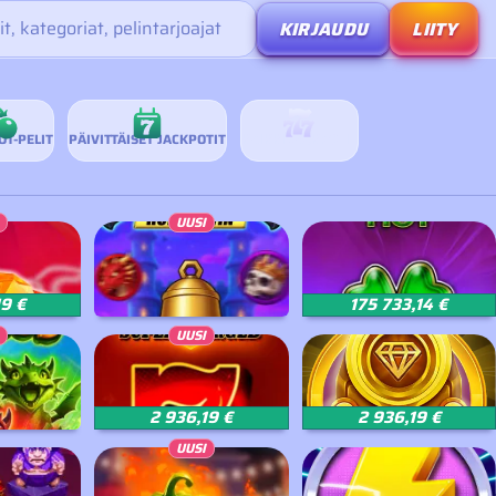
it, kategoriat, pelintarjoajat
KIRJAUDU
LIITY
OT-PELIT
PÄIVITTÄISET JACKPOTIT
KAIKKI JACKPOTIT
UUSI
Hold & Win
Bells of Glory Hold & Win
Burning Hot
19 €
175 733,14 €
UUSI
777 Streak: Supercharged
Super Grand Link Express: Hold & Win
2 936,19 €
2 936,19 €
UUSI
Flaming Peppers Hold and Spin
Super Cash Boost: Hold & Win