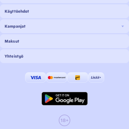
Käyttöehdot
Kampanjat
Maksut
Yhteistyö
Lisää
Maksut