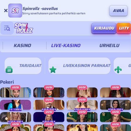
Spinrollz -sovellus
AVAA
Siirry sovellukseen parhaita pelihetkiä varten
KIRJAUDU
LIITY
KASINO
LIVE-KASINO
URHEILU
TARJOAJAT
LIVEKASINON PARHAAT
G
Pokeri
UUSI
UUSI
UUSI
UUSI
Casino Hold'em
Bet On Teen Patti
Andar Bahar x5000
Andar Bahar
UUSI
UUSI
Andar Bahar
Jacks or Better Draw Poker
Casino Hold'em
Casino Hold 'Em
1 €
- 1 000 €
0,10 €
- 520 €
0,50 €
- 4 150 €
0,50 €
- 250 €
UUSI
UUSI
UUSI
3 Card Brag
Who Wants To Be A Millionaire? Video Poker Live
Emerald Hall Teen Patti 20-20
Emerald Hall Andar Bahar
0,50 €
- 500 €
0,10 €
- 25 €
UUSI
UUSI
UUSI