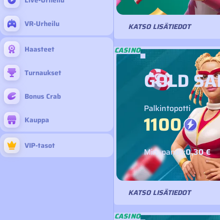
VR-Urheilu
KATSO LISÄTIEDOT
Haasteet
CASINO
GOLD SA
Turnaukset
Bonus Crab
Palkintopotti
1100
Kauppa
VIP-tasot
Min. panos:
0,30 €
KATSO LISÄTIEDOT
CASINO