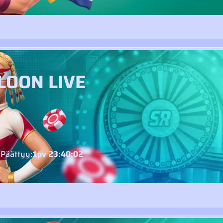
LOON LIVE
Päättyy:
1pv 23:40:02