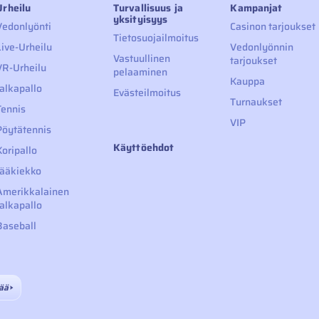
Urheilu
Turvallisuus ja
Kampanjat
yksityisyys
Vedonlyönti
Casinon tarjoukset
Tietosuojailmoitus
Live-Urheilu
Vedonlyönnin
Vastuullinen
tarjoukset
VR-Urheilu
pelaaminen
Kauppa
Jalkapallo
Evästeilmoitus
Turnaukset
Tennis
VIP
Pöytätennis
Käyttöehdot
Koripallo
Jääkiekko
Amerikkalainen
Jalkapallo
Baseball
sää
Maksut