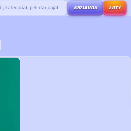
it, kategoriat, pelintarjoajat
KIRJAUDU
LIITY