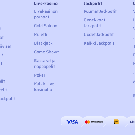
Live-kasino
Jackpotit
Livekasinon
Kuumat Jackpotit
parhaat
Onnekkaat
Gold Saloon
Jackpotit
t
Ruletti
Uudet Jackpotit
at
Blackjack
Kaikki Jackpotit
iviset
Game Showt
it
Baccarat ja
it
noppapelit
Pokeri
lit
Kaikki live-
kasinolta
elit
ackpotit
Li