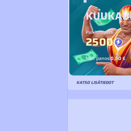
KUUKAU
Palkintopotti
2500
Min. panos:
0,50 €
KATSO LISÄTIEDOT