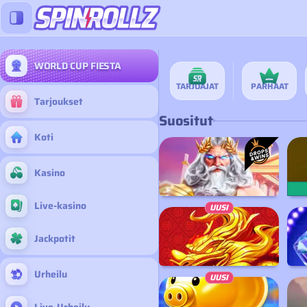
WORLD CUP FIESTA
TARJOAJAT
PARHAAT
Tarjoukset
Suositut
Koti
Gates of Olympus
Tripl
Kasino
Live-kasino
UUSI
Ultimate Golden Dragon Inferno
Diam
Jackpotit
Urheilu
UUSI
3x5 Royal Piggy: Hold The Spin
Bons
Live-Urheilu