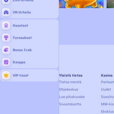
VR-Urheilu
UUSI
Book of Wealth III
3 Ra
Haasteet
Turnaukset
Bonus Crab
Kauppa
VIP-tasot
Yleistä tietoa
Kasino
Tietoa meistä
Parhaat
Ohjekeskus
Uudet
Luo pikakuvake
Suositu
Sivustokartta
MM-kis
Eksklusi