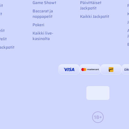
Game Showt
Päivittäiset
it
Jackpotit
Baccarat ja
it
noppapelit
Kaikki Jackpotit
Pokeri
lit
Kaikki live-
kasinolta
elit
ackpotit
Li