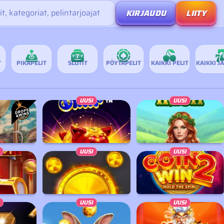
it, kategoriat, pelintarjoajat
KIRJAUDU
LIITY
T
PIKAPELIT
SLOTIT
PÖYTÄPELIT
KAIKKI PELIT
KAIKKI J
UUSI
UUSI
Oink Oink Oink!
Queen Of The Irish
UUSI
UUSI
kpot
36 Coins
Coin Win 2: Hold The Spin
UUSI
UUSI
Easter Coins
Voltage Blitz Zeus Up