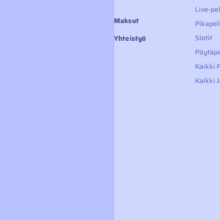
Live-pel
Maksut
Pikapel
Slotit
Yhteistyö
Pöytäpe
Kaikki P
Kaikki J