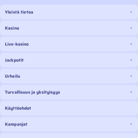
Yleistä tietoa
Kasino
Live-kasino
Jackpotit
Urheilu
Turvallisuus ja yksityisyys
Käyttöehdot
Kampanjat