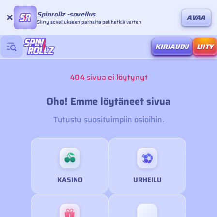
Spinrollz -sovellus
AVAA
Siirry sovellukseen parhaita pelihetkiä varten
KIRJAUDU
LIITY
404 sivua ei löytynyt
Oho! Emme löytäneet sivua
Tutustu suosituimpiin osioihin.
KASINO
URHEILU