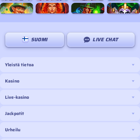
Patrick's Treasure Pots
King and Flame
Witches' Book
Joker Winpot
SUOMI
LIVE CHAT
Yleistä tietoa
Kasino
Live-kasino
Jackpotit
Urheilu