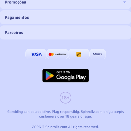
Promoções
Pagamentos
Parceiros
Mais
Pagamentos
Gambling can be addictive. Play responsibly. Spinrollz.com only accepts
customers over 18 years of age.
2026 © Spinrollz.com All rights reserved.