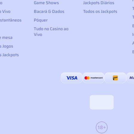
vo
Game Shows
Jackpots Diários
o Vivo
Bacará & Dados
Todos os Jackpots
nstantâneos
Póquer
Tudo no Casino ao
Vivo
e mesa
s Jogos
s Jackpots
Ma