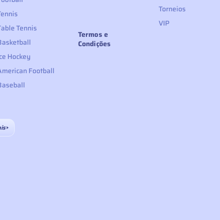
Torneios
Tennis
VIP
Table Tennis
Termos e
Basketball
Condições
Ice Hockey
American Football
Baseball
is
Pagamentos