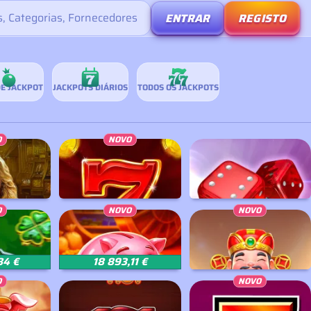
s, Categorias, Fornecedores
ENTRAR
REGISTO
DE JACKPOT
JACKPOTS DIÁRIOS
TODOS OS JACKPOTS
O
NOVO
 Link
Hot Slot: 777 Hold the Jackpot
Dice & Roll
O
NOVO
NOVO
Burning Slots – Cash Mesh LINK
Crack & Smash The Piggy Bank
Money pot deluxe
84 €
18 893,11 €
O
NOVO
 Win
40 Super Hot
Cash Connection Sizzling Hot