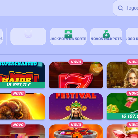
Jogo
ES
JACKPOTS QUENTES
JACKPOTS DA SORTE
NOVOS JACKPOTS
JOGO 
NOVO
NOV
Hot Reels: Supercharged
40 Power Hot Coin Boost
Black Lounge Bell
18 893,11 €
NOVO
NOV
 Strike
Triple Fortune Festival
16 187,
NOVO
NOVO
NOV
ot District: City of Fortune
3 Hell Pots
Piggy Pots Hold &