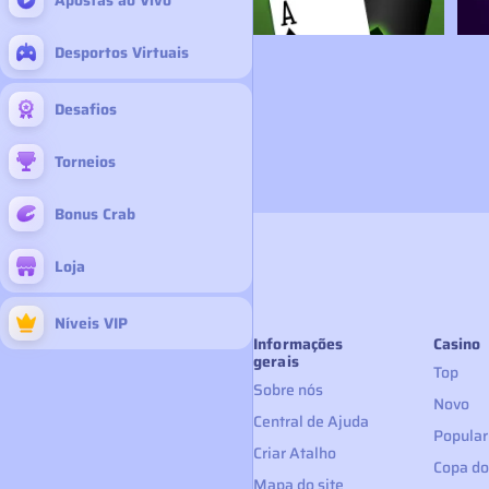
Desportos Virtuais
European Roulette
Blac
Desafios
Torneios
Bonus Crab
Loja
Níveis VIP
Informações
Casino
gerais
Top
Sobre nós
Novo
Central de Ajuda
Popular
Criar Atalho
Copa d
Mapa do site