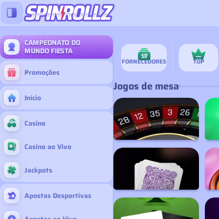
CAMPEONATO DO
MUNDO FIESTA
FORNECEDORES
TOP
Promoções
Jogos de mesa
Início
Golden Chip Roulette
Spee
Casino
Casino ao Vivo
BlackJack
Euro
Jackpots
Apostas Desportivas
BlackJack Lucky Sevens
Blac
Apostas ao Vivo