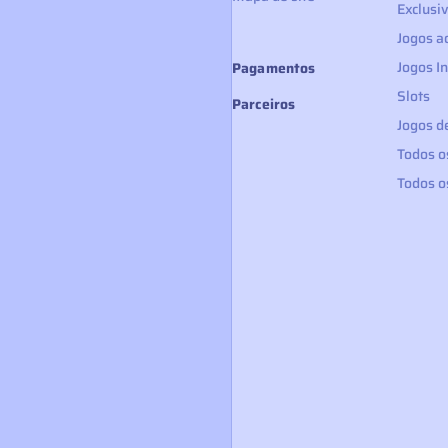
Exclusi
Jogos a
Jogos I
Pagamentos
Slots
Parceiros
Jogos d
Todos o
Todos o