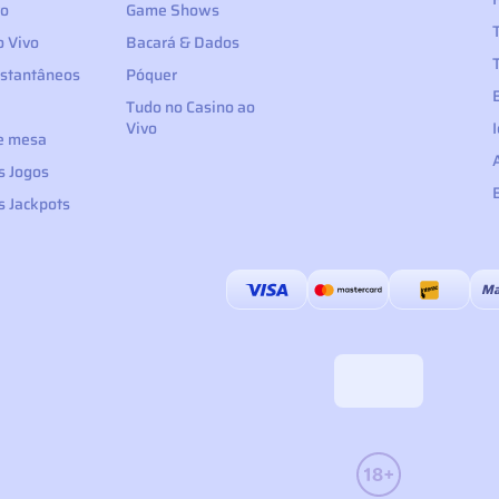
vo
Game Shows
o Vivo
Bacará & Dados
nstantâneos
Póquer
Tudo no Casino ao
Vivo
e mesa
s Jogos
s Jackpots
Ma