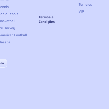
Torneios
Tennis
VIP
Table Tennis
Termos e
Basketball
Condições
Ice Hockey
American Football
Baseball
is
Pagamentos