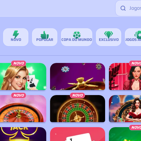
Jogo
NOVO
POPULAR
COPA DO MUNDO
EXCLUSIVO
JOGOS A
NOVO
NOV
d Baccarat
European Roulette VIP
Blackjack Premi
NOVO
NOVO
pean Roulette Extra Pay
Roulette Classic
Baccarat
NOV
kjack
Blackjack
Lucky Roulette