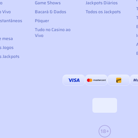
vo
Game Shows
Jackpots Diários
o Vivo
Bacará & Dados
Todos os Jackpots
nstantâneos
Póquer
Tudo no Casino ao
Vivo
e mesa
s Jogos
s Jackpots
Ma