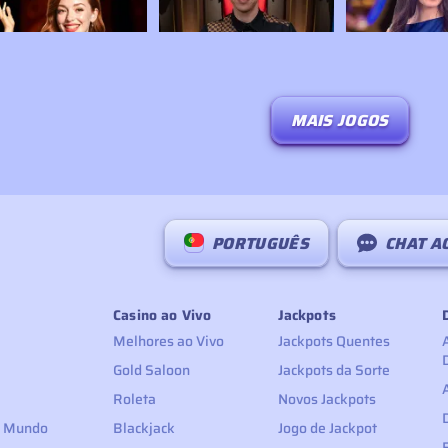
0,20 €
- 5
NOVO
es & Ladders Live
Wonderland Lucky Ball
Cash Crab
MAIS JOGOS
0,10 €
- 4500 €
0,10 €
- 200 €
PORTUGUÊS
CHAT A
Casino ao Vivo
Jackpots
Melhores ao Vivo
Jackpots Quentes
Gold Saloon
Jackpots da Sorte
Roleta
Novos Jackpots
o Mundo
Blackjack
Jogo de Jackpot