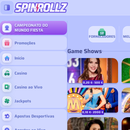
CAMPEONATO DO
MUNDO FIESTA
FORNECEDORES
MEL
Promoções
Game Shows
Início
Mega Fire Blaze Roulette Live
Mone
Casino
0,20 €
- 500 €
Casino ao Vivo
Mega Wheel
Grav
Jackpots
0,10 €
- 2000 €
Apostas Desportivas
Treasure Island
Wond
Apostas ao Vivo