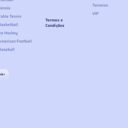
Torneios
Tennis
VIP
Table Tennis
Termos e
Basketball
Condições
Ice Hockey
American Football
Baseball
is
Pagamentos