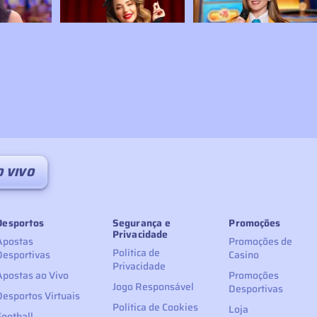
00 €
0,20 €
- 2000 €
NOVO
The Money Drop Live
Mega Fire Blaze Roulette Italiana
0,10 €
- 1000 €
0,20 €
- 500 €
O VIVO
Desportos
Segurança e
Promoções
Privacidade
Apostas
Promoções de
Política de
Desportivas
Casino
Privacidade
Apostas ao Vivo
Promoções
Jogo Responsável
Desportivas
Desportos Virtuais
Política de Cookies
Loja
Football