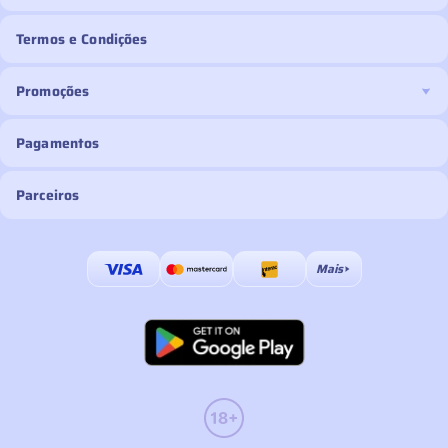
Termos e Condições
Promoções
Pagamentos
Parceiros
Mais
Pagamentos