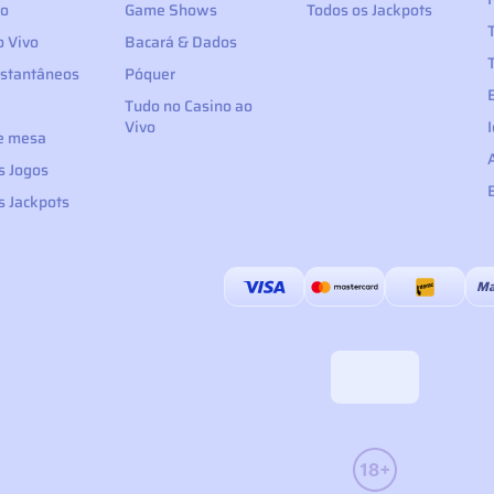
vo
Game Shows
Todos os Jackpots
o Vivo
Bacará & Dados
nstantâneos
Póquer
Tudo no Casino ao
Vivo
e mesa
s Jogos
s Jackpots
Ma