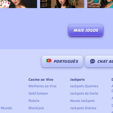
NOVO
NOVO
NOV
 Deal Or Risk Blackjack
Oasis VIP Blackjack
Bar BJ 5
MAIS JOGOS
PORTUGUÊS
CHAT A
Casino ao Vivo
Jackpots
Melhores ao Vivo
Jackpots Quentes
Gold Saloon
Jackpots da Sorte
Roleta
Novos Jackpots
o Mundo
Blackjack
Jackpots Diários