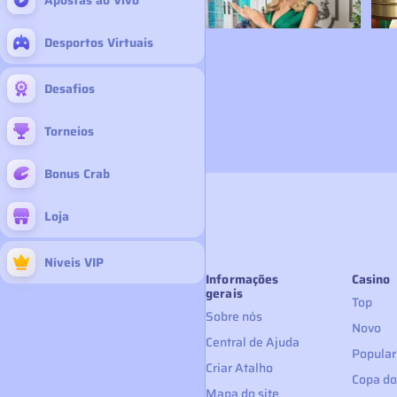
Desportos Virtuais
NOVO
Oasis Blackjack 2
Take
Desafios
Torneios
Bonus Crab
Loja
Níveis VIP
Informações
Casino
gerais
Top
Sobre nós
Novo
Central de Ajuda
Popular
Criar Atalho
Copa d
Mapa do site