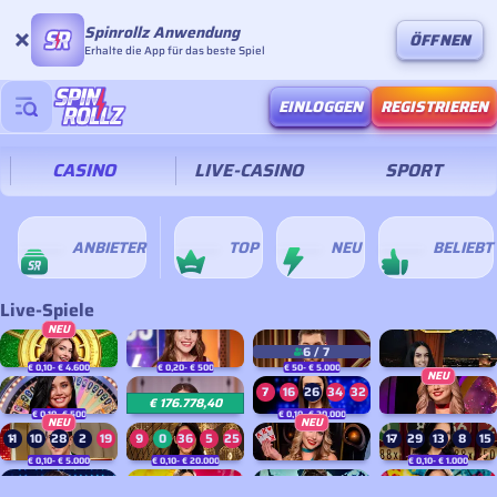
Spinrollz Anwendung
ÖFFNEN
Erhalte die App für das beste Spiel
EINLOGGEN
REGISTRIEREN
CASINO
LIVE-CASINO
SPORT
ANBIETER
TOP
NEU
BELIEBT
Live-Spiele
NEU
6 / 7
Money Time
Mega Fire Blaze Roulette Live
Blackjack 77 - Ruby
Vegas Roulette 500x
€ 0,10
- € 4.600
€ 0,20
- € 500
€ 50
- € 5.000
NEU
7
16
26
34
32
€ 176.778,40
Adventures Beyond Wonderland Live
Candy Wheel
Mega Roulette
Gravity Roulette
€ 0,10
- € 500
€ 0,10
- € 20.000
NEU
NEU
11
10
28
2
19
9
0
36
5
25
17
29
13
8
15
17
6
18
33
22
Fortune Roulette
Gold Saloon VIP Speed Roulette
Gravity Blackjack
Lucky 6 Roulette
€ 0,10
- € 5.000
€ 0,10
- € 20.000
€ 0,10
- € 1.000
23
7
10
21
2
2
9
28
28
12
18
24
26
36
25
16
25
21
34
6
1 / 7
1 / 7
1 / 7
8
6
28
1
5