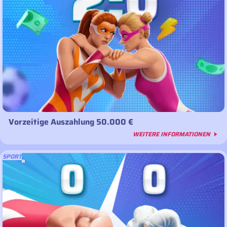
Vorzeitige Auszahlung 50.000 €
WEITERE INFORMATIONEN
SPORT