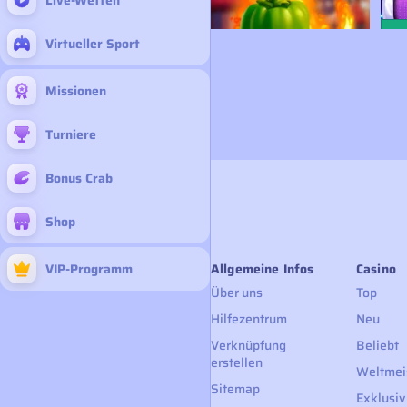
Virtueller Sport
40 Burning Hot 6 Reels
Fort
Missionen
€ 85.892,56
Turniere
Bonus Crab
Shop
VIP-Programm
Allgemeine Infos
Casino
Über uns
Top
Hilfezentrum
Neu
Verknüpfung
Beliebt
erstellen
Weltmei
Sitemap
Exklusiv