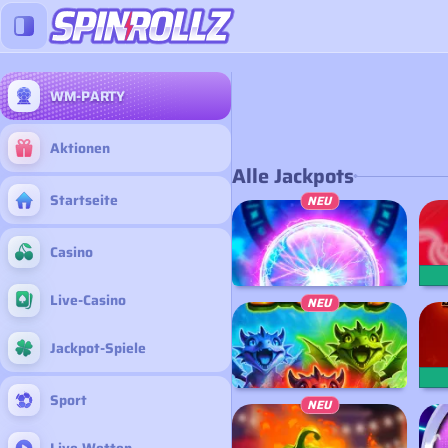
WM-PARTY
Aktionen
Alle Jackpots
Startseite
NEU
Voltage Blitz Rapid
Turb
Casino
Live-Casino
NEU
3 Royal Dracos
777 
Jackpot-Spiele
Sport
NEU
Flaming Peppers Hold and Spin
Supe
Live-Wetten