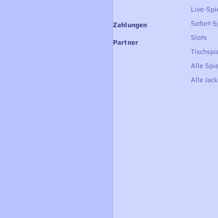
Live-Spi
Sofort-S
Zahlungen
Slots
Partner
Tischspi
Alle Spi
Alle Jac