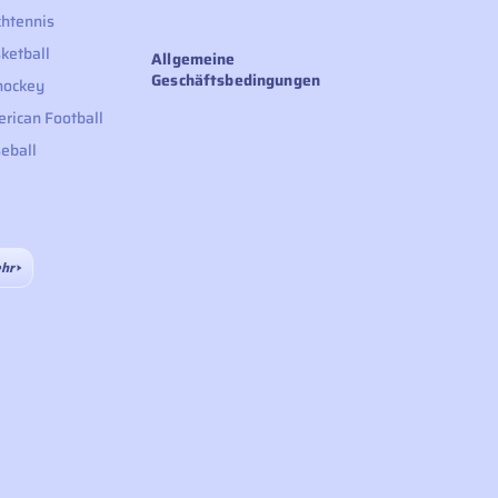
chtennis
ketball
Allgemeine
Geschäftsbedingungen
hockey
rican Football
eball
hr
Zahlungen