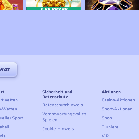
€ 85.892,56
NEU
NEU
 & Win
Juicy Fruit Coins Hold and Win
Blazing Hot Classic
6,95
CHAT
rt
Sicherheit und
Aktionen
Datenschutz
rtwetten
Casino-Aktionen
Datenschutzhinweis
e-Wetten
Sport-Aktionen
Verantwortungsvolles
tueller Sport
Shop
Spielen
sball
Turniere
Cookie-Hinweis
nis
VIP