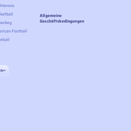
chtennis
ketball
Allgemeine
Geschäftsbedingungen
hockey
rican Football
eball
hr
Zahlungen