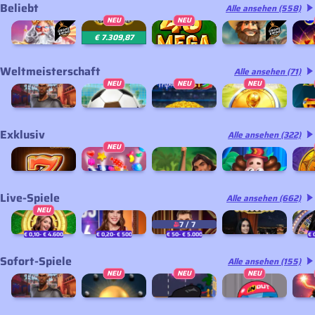
Beliebt
Alle ansehen (558)
NEU
NEU
€ 7.309,87
Gates of Olympus
Triple 5’s: Supercharged
40 Mega Hotfire
Big Bass Splash
Oink 
Weltmeisterschaft
Alle ansehen (71)
NEU
NEU
NEU
Penalty - From the Streets
Penalty Unlimited
Trophy Rush Triple Boost
Fortune Coins 2
Exklusiv
Alle ansehen (322)
NEU
Flaming Stars Extreme Bell Link
The Sweetest Cash Collect
Legacy of Lost Gold
Dork Unit
Live-Spiele
Alle ansehen (662)
NEU
7 / 7
Money Time
Mega Fire Blaze Roulette Live
Blackjack 77 - Ruby
Vegas Roulette 500x
€ 0,10
- € 4.600
€ 0,20
- € 500
€ 50
- € 5.000
€ 
Sofort-Spiele
Alle ansehen (155)
NEU
NEU
NEU
Penalty - From the Streets
Plinko Rush
Chicken Road Vegas
Chicken Road Race
Diam