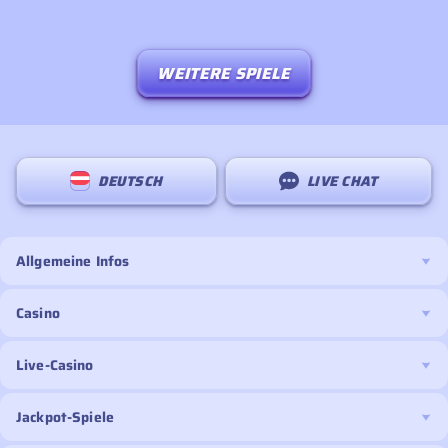
€ 7.309,87
€ 638.155,78
Majestic King - Hold & Hit 3x3
3 Pyramids of Gold: Hold & Win
Hoarding Goblins
Pixel Samurai
NEU
NEU
€ 7.309,87
€ 77.262,23
Flaming Peppers Hold and Spin
Super Cash Boost: Hold & Win
Coins of Dragon - Hold & Win
Purple Hot
NEU
NEU
NEU
WEITERE SPIELE
Wild 27 Dice
3 Pharaoh Treasure
Asian Palace
Black Diamond Bell Link
DEUTSCH
LIVE CHAT
Allgemeine Infos
Casino
Live-Casino
Jackpot-Spiele