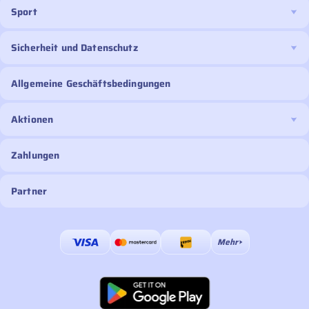
Sport
Sicherheit und Datenschutz
Allgemeine Geschäftsbedingungen
Aktionen
Zahlungen
Partner
Mehr
Zahlungen