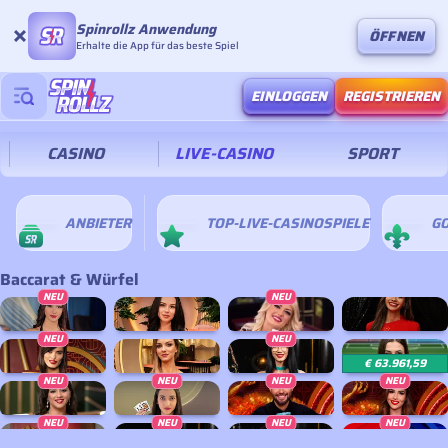
Spinrollz Anwendung
ÖFFNEN
Erhalte die App für das beste Spiel
EINLOGGEN
REGISTRIEREN
CASINO
LIVE-CASINO
SPORT
ANBIETER
TOP-LIVE-CASINOSPIELE
G
Baccarat & Würfel
NEU
NEU
Sexy Hall Baccarat 1
Tao Yuan Baccarat 8
Gold Saloon Baccarat
Speed Baccarat
NEU
NEU
€ 63.961,59
Gravity Sic Bo
Tao Yuan Baccarat 7
Grand Bonus Baccarat
Football Thrill
NEU
NEU
NEU
NEU
Diamond Hall Baccarat 1
Emerald Hall Baccarat 1
Live Baccarat 1
Live Baccarat 1 NC
NEU
NEU
NEU
NEU