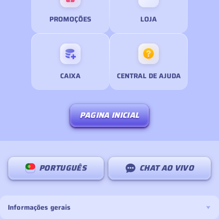
PROMOÇÕES
LOJA
CAIXA
CENTRAL DE AJUDA
PAGINA INICIAL
PORTUGUÊS
CHAT AO VIVO
Informações gerais