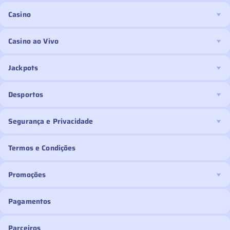
Casino
Casino ao Vivo
Jackpots
Desportos
Segurança e Privacidade
Termos e Condições
Promoções
Pagamentos
Parceiros