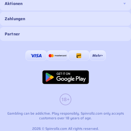
bietet Wettenden eine Vielzahl von Wettoptionen, um das Spiel noch
Aktionen
interessanter zu machen - und damit das Potenzial für ein unvergessliches
Ergebnis zu erhöhen. Das Sportbuch Online Wetten Quoten abdecken:
Zahlungen
Offene Sportarten - Wähle eine oder wette auf alle. Wette online auf
Außensportarten wie Fußball, Rugby, Hockey, Basketball, Tennis und
Baseball. Wähle ein Event im Spiel, z.B. ein Tor vor der Halbzeit. Wette auf
bestimmte Spieler; es ist deine Wette, also solltest du die Wahl erhalten.
Partner
Hallensport - Raus aus dem Wetter und rein in ein Indoor-Sportevent. Wette
online auf Tischtennis, Snooker und Squash. Platziere Wetten auf Basketball,
Darts oder Handball - nimm sie in ein exklusives Angebot auf und beweise,
wie viel du über Sport weißt.
Kampfsport - Erhalte Quoten für die großen Kämpfe wie Boxen, MMA und
Kabaddi - und erhalte live Updates über den Verlauf der Spiele und
Mehr
Zahlungen
Statistiken darüber, wie ein Spieler in vorzeitigen Kämpfen abgeschnitten
hat.
Motorsport - Alle großen Quoten für den Motorsport findest du auch hier.
Wette online auf MotoGP, Formel 1, Nascar und die Rallye-
Weltmeisterschaft.
E-Sports - E-Sports überraschen die Welt der Wetten und es sieht so aus, als
ob sie sich durchsetzen werden. E-Sport hat eine riesige Fangemeinde.
Spielerinnen und Spieler aus aller Welt treffen sich, um in regelmäßigen
Turnieren in Warcraft, Dota2 und Counterstrike um riesige Preispools zu
kämpfen.
Virtuelle Sportarten - Wette weiter, auch wenn die traditionellen Events
außerhalb der Saison stattfinden. Wette online auf Spiele der VR Premier
League oder der NBA und halte die Spannung aufrecht.
Wahlen und Prominente - Wette online auf internationale Führungswahlen
Gambling can be addictive. Play responsibly. Spinrollz.com only accepts
oder im Fernsehen übertragene Preisverleihungen; einige Filme gewinnen
customers over 18 years of age.
garantiert einen Gong.
2026 © Spinrollz.com All rights reserved.
Das Sportbuch von Spinrollz bringt Online Wetten in deine Hand!