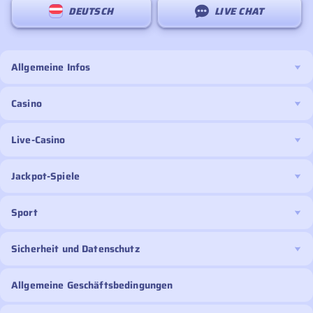
Fußball
DEUTSCH
LIVE CHAT
Basketball
Motorsport
Tennis
Baseball
und mehr...
Allgemeine Infos
Und weil du rund um die Uhr Zugang hast, kannst du immer auf dem Laufenden
bleiben, wie sich das Spiel entwickelt. Überprüfe die Quoten, kassiere vorzeitig
mit aktuellen Quoten ab oder verdopple deinen Einsatz, wenn das Spiel zu
deinen Gunsten ausgeht. Spinrollz belohnt seine Wettenden gerne - als
Casino
regelmäßiger Besucher der Online Wetten kannst du also damit rechnen, Boni
zu erhalten. Die Boni können in Form von Cashbacks, Kombiwetten und sogar
Gratiswetten erfolgen. Du willst große Gewinne erzielen, und wir wollen dir
Live-Casino
dabei helfen, sie zu erhalten.
Kämpfe um Ranglistenplätze, finde dein Wettnirwana und arbeite dich bis zum
höchsten VIP-Rang hoch, wo noch mehr Vorteile auf dich warten. VIPs erhalten
Jackpot-Spiele
regelmäßige Angebote, höhere wöchentliche Abhebungen und einen privaten
VIP-Manager, der ihnen hilft, die besten Angebote und Möglichkeiten zu finden.
Online Wetten bei Spinrollz sind das Beste, was es gibt!
Sport
Alle Quoten für Sportwetten unter einem Dach bei
Spinrollz Sportsbook
Sicherheit und Datenschutz
Spinrollz tut alles, um sicherzustellen, dass jeder Wettende beim Online Wetten
wettbewerbsfähige Quoten in einem übersichtlichen Format vorfindet. Und
wenn das Spiel erst einmal in Gang gekommen ist, müssen sich die Quoten
Allgemeine Geschäftsbedingungen
schnell ändern - schneller als du "Wetten" sagen kannst - um dir einen Vorteil
gegenüber anderen Wettern zu verschaffen. Aber es geht nicht nur um die
Geschwindigkeit und die Leichtigkeit, mit der du deine Quoten erhältst. Spinrollz