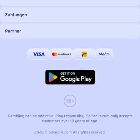
Zahlungen
Partner
Mehr
Zahlungen
Gambling can be addictive. Play responsibly. Spinrollz.com only accepts
customers over 18 years of age.
2026 © Spinrollz.com All rights reserved.