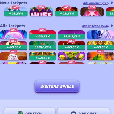
Neue Jackpots
Alle ansehen (177)
NEU
NEU
NEU
NEU
4.021,56 €
4.021,56 €
59.
Liberty Coins: Hold & Win
Huff n' Wolf
8’s On Fire: Supercharged
Piggy Cashout - Hold & Hit 3x3
Alle Jackpots
Alle ansehen (540)
NEU
NEU
4.021,56 €
59.042,22 €
Voltage Blitz Rapid
Turbo Diamonds: Hold & Win
Burning Hot
Wolf Strike Hold and Win Extra
NEU
NEU
4.021,56 €
59.042,22 €
4.021,56 €
4.021,56 €
3 Eternal Drums: Rhythm of Fortune
Ancient Coins
777 Streak: Supercharged
Super Grand Link Express: Hold & Win
NEU
NEU
4.021,56 €
Majestic King - Hold & Hit 3x3
3 Pyramids of Gold: Hold & Win
Hoarding Goblins
Flaming Peppers Hold and Spin
NEU
NEU
4.021,56 €
59.042,22 €
Super Cash Boost: Hold & Win
Wild 27 Dice
3 Pharaoh Treasure
Asian Palace
NEU
NEU
NEU
59.042,22 €
Black Diamond Bell Link
40 Burning Hot 6 Reels
Fortune Wild
Regal Spins 20
NEU
NEU
WEITERE SPIELE
4.021,56 €
59.042,22 €
5 Star Coins: Hold & Win
Juicy Fruit Coins Hold and Win
Blazing Hot Classic
20 Super Hot
DEUTSCH
LIVE CHAT