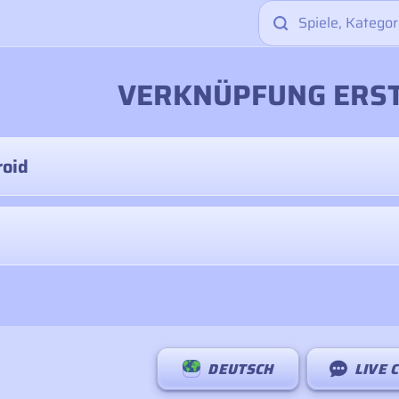
Spiele, Kategor
VERKNÜPFUNG ERS
oid
DEUTSCH
LIVE 