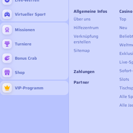
Allgemeine Infos
Casino
Virtueller Sport
Über uns
Top
Hilfezentrum
Neu
Missionen
Verknüpfung
Belieb
erstellen
Turniere
Weltme
Sitemap
Exklus
Bonus Crab
Live-S
Sofort
Zahlungen
Shop
Slots
Partner
VIP-Programm
Tischsp
Alle Sp
Alle Ja