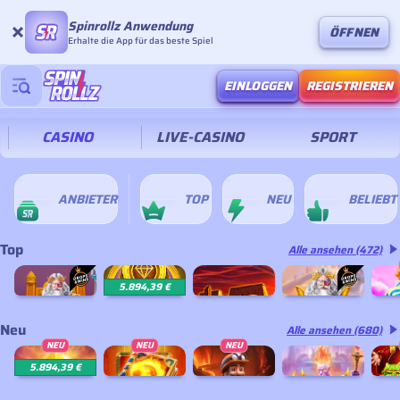
Spinrollz Anwendung
ÖFFNEN
Erhalte die App für das beste Spiel
EINLOGGEN
REGISTRIEREN
CASINO
LIVE-CASINO
SPORT
ANBIETER
TOP
NEU
BELIEBT
Top
Alle ansehen (472)
5.894,39 €
Fortune of Olympus
Super Grand Link Express: Hold & Win
Book of Ra Deluxe
Gates of Olympus Super Scatter
Neu
Alle ansehen (680)
NEU
NEU
NEU
5.894,39 €
Super Pyramid of Gold: Hold & Win
Book of Flames Extra Hold & Win
Super Miner - Magma Riches
Hades INFERNO 1000