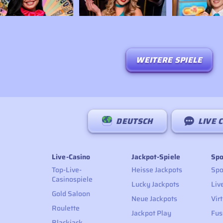
25
1
0
26
5
14
0,10 €
- 500 €
0,20 €
- 2.
ette Azure
Extra Crown Deluxe Live
Quantum Roulette
WEITERE SPIELE
19
27
17
14
3
12
0,10 €
- 20.000 €
0,20 €
- 5
20
20
11
28
21
26
6
36
10
3
25
DEUTSCH
LIVE 
Live-Casino
Jackpot-Spiele
Spo
Top-Live-
Heisse Jackpots
Spo
Casinospiele
Lucky Jackpots
Liv
Gold Saloon
Neue Jackpots
Vir
Roulette
Jackpot Play
Fus
Blackjack