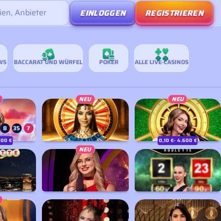
ien, Anbieter
EINLOGGEN
REGISTRIEREN
WS
BACCARAT UND WÜRFEL
POKER
ALLE LIVE-CASINOS
NEU
NEU
Roulette
Land of Ra
Money Time
8
35
7
000 €
0,10 €
- 4.600 €
NEU
13
16
20
00x
Gravity Roulette
Dynamic Roulette 120x
35
35
tte Live
Cabaret Roulette
Gold Saloon VIP Speed Roulette