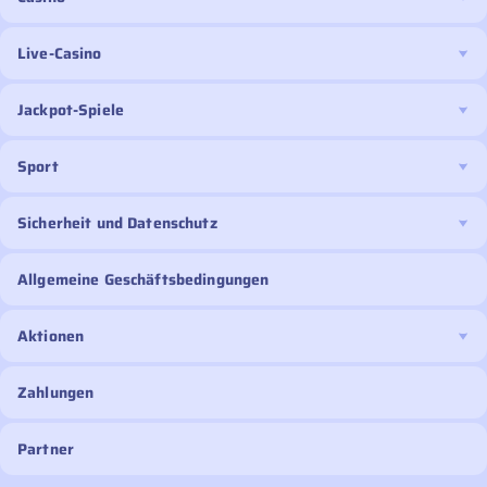
Live-Casino
Jackpot-Spiele
Sport
Sicherheit und Datenschutz
Allgemeine Geschäftsbedingungen
Aktionen
Zahlungen
Partner