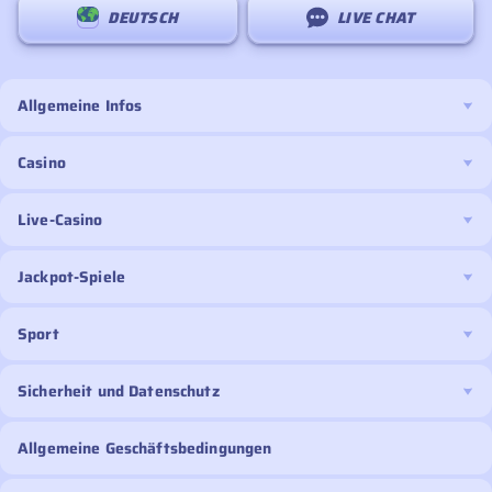
Fußball
DEUTSCH
LIVE CHAT
Basketball
Motorsport
Tennis
Baseball
und mehr...
Allgemeine Infos
Und weil du rund um die Uhr Zugang hast, kannst du immer auf dem Laufenden
bleiben, wie sich das Spiel entwickelt. Überprüfe die Quoten, kassiere vorzeitig
mit aktuellen Quoten ab oder verdopple deinen Einsatz, wenn das Spiel zu
deinen Gunsten ausgeht. Spinrollz belohnt seine Wettenden gerne - als
Casino
regelmäßiger Besucher der Online Wetten kannst du also damit rechnen, Boni
zu erhalten. Die Boni können in Form von Cashbacks, Kombiwetten und sogar
Gratiswetten erfolgen. Du willst große Gewinne erzielen, und wir wollen dir
Live-Casino
dabei helfen, sie zu erhalten.
Kämpfe um Ranglistenplätze, finde dein Wettnirwana und arbeite dich bis zum
höchsten VIP-Rang hoch, wo noch mehr Vorteile auf dich warten. VIPs erhalten
Jackpot-Spiele
regelmäßige Angebote, höhere wöchentliche Abhebungen und einen privaten
VIP-Manager, der ihnen hilft, die besten Angebote und Möglichkeiten zu finden.
Online Wetten bei Spinrollz sind das Beste, was es gibt!
Sport
Alle Quoten für Sportwetten unter einem Dach bei
Spinrollz Sportsbook
Sicherheit und Datenschutz
Spinrollz tut alles, um sicherzustellen, dass jeder Wettende beim Online Wetten
wettbewerbsfähige Quoten in einem übersichtlichen Format vorfindet. Und
wenn das Spiel erst einmal in Gang gekommen ist, müssen sich die Quoten
Allgemeine Geschäftsbedingungen
schnell ändern - schneller als du "Wetten" sagen kannst - um dir einen Vorteil
gegenüber anderen Wettern zu verschaffen. Aber es geht nicht nur um die
Geschwindigkeit und die Leichtigkeit, mit der du deine Quoten erhältst. Spinrollz