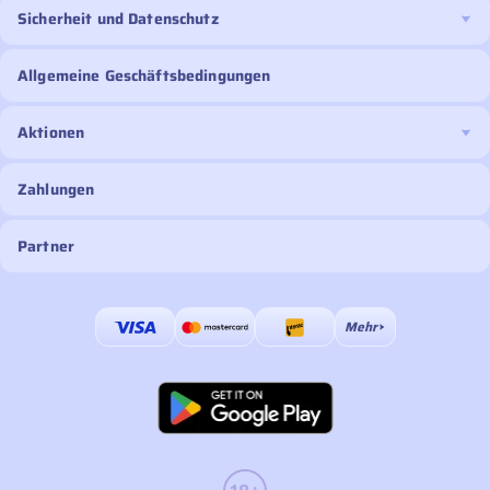
Sicherheit und Datenschutz
Allgemeine Geschäftsbedingungen
Aktionen
Zahlungen
Partner
Mehr
Zahlungen