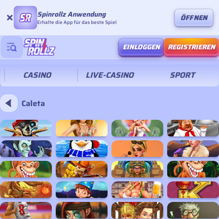
Spinrollz Anwendung
ÖFFNEN
Erhalte die App für das beste Spiel
EINLOGGEN
REGISTRIEREN
CASINO
LIVE-CASINO
SPORT
Caleta
Caves n Treasures
Cruise of Fortune
Magic Forest
Hungry Chef Pickem
Fright Night
Frozen Fluffies
Betina Bingo
Lucky Express
Bingo banana
Gold Fever
Hidden Kingdom
Banana Keno
Dragon Rising
Magical Keno
Village Brewery
Lucky K
Basketball Pro
Viking Madness
Heroes Empire
Bingo Cientista Doidao