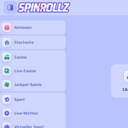
Aktionen
Startseite
Casino
Live-Casino
Jackpot-Spiele
CA
Sport
Live-Wetten
Virtueller Sport