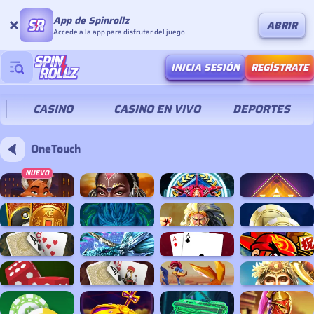
App de Spinrollz
ABRIR
Accede a la app para disfrutar del juego
INICIA SESIÓN
REGÍSTRATE
CASINO
CASINO EN VIVO
DEPORTES
OneTouch
NUEVO
Grand Hotel Royale
Traveling Treasures Africa
Raiden Medal Burst
Bonus Track
Baccarat
Stone Gaze
God Hand
Russian Poker
Teen Patti
Sea Treasure
Baccarat No Commission
Fire Combo
Sic Bo
Teen Patti 20-20
Wild Coyote Megaways
Infinity Tower
In Between Poker
Grand Heist Feature Buy
Neon 2077
Ryse of Rome