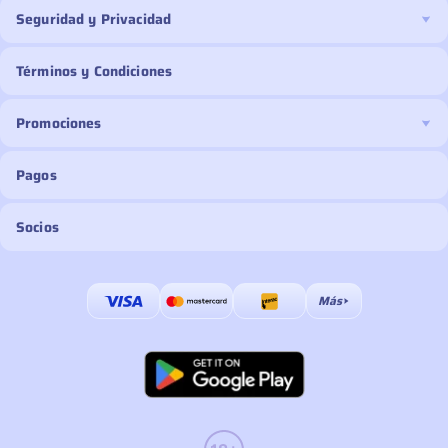
Seguridad y Privacidad
Términos y Condiciones
Promociones
Pagos
Socios
Más
Pagos