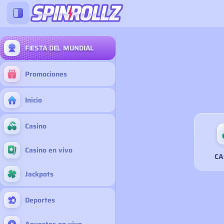
FIESTA DEL MUNDIAL
Promociones
Inicio
Casino
Casino en vivo
CA
Jackpots
Deportes
Apuestas en vivo