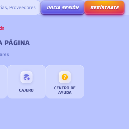
rías, Proveedores
INICIA SESIÓN
REGÍSTRATE
da
A PÁGINA
ares
CENTRO DE
CAJERO
AYUDA