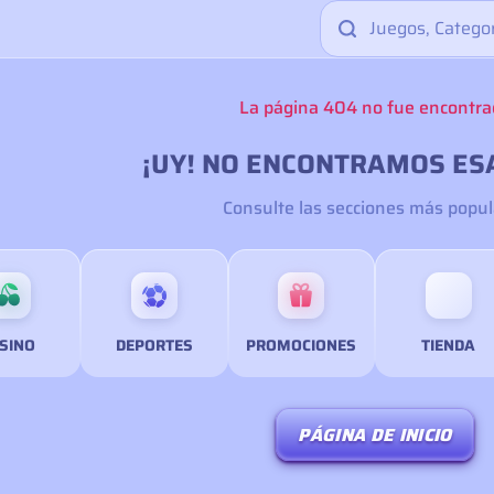
Juegos, Catego
La página 404 no fue encontra
¡UY! NO ENCONTRAMOS ES
Consulte las secciones más popul
SINO
DEPORTES
PROMOCIONES
TIENDA
PÁGINA DE INICIO