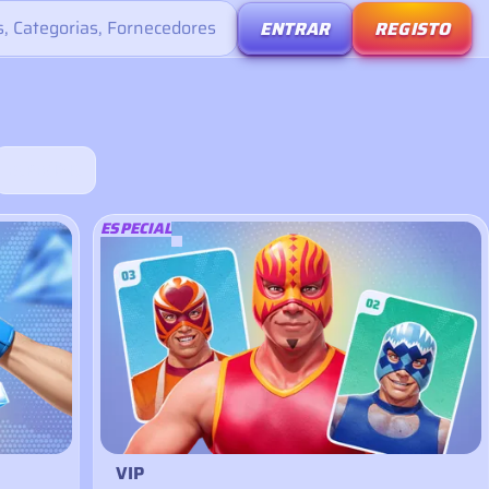
s, Categorias, Fornecedores
ENTRAR
REGISTO
ESPECIAIS
ESPECIAL
VIP