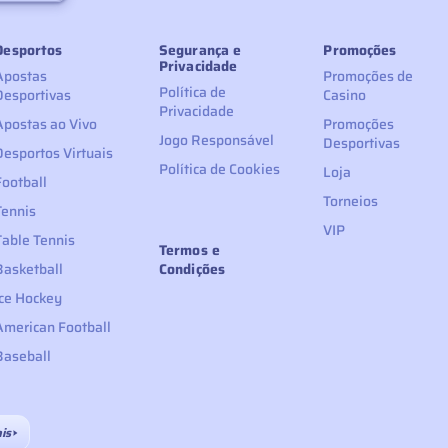
Desportos
Segurança e
Promoções
Privacidade
Apostas
Promoções de
Política de
Desportivas
Casino
Privacidade
Apostas ao Vivo
Promoções
Jogo Responsável
Desportivas
Desportos Virtuais
Política de Cookies
Loja
Football
Torneios
Tennis
VIP
Table Tennis
Termos e
Condições
Basketball
Ice Hockey
American Football
Baseball
is
Pagamentos