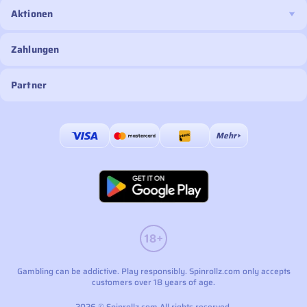
Aktionen
Zahlungen
Partner
Mehr
Zahlungen
Gambling can be addictive. Play responsibly. Spinrollz.com only accepts
customers over 18 years of age.
2026 © Spinrollz.com All rights reserved.