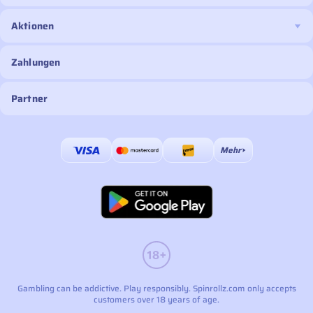
Aktionen
Zahlungen
Partner
Mehr
Zahlungen
Gambling can be addictive. Play responsibly. Spinrollz.com only accepts
customers over 18 years of age.