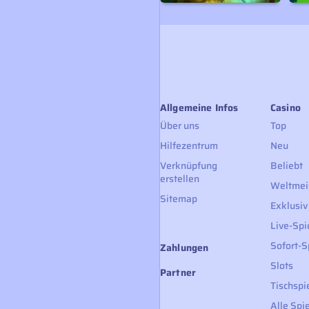
Allgemeine Infos
Casino
Über uns
Top
Hilfezentrum
Neu
Verknüpfung
Beliebt
erstellen
Weltmei
Sitemap
Exklusiv
Live-Spi
Sofort-S
Zahlungen
Slots
Partner
Tischspi
Alle Spi