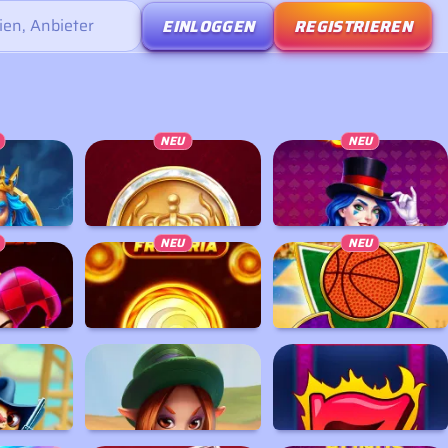
ien, Anbieter
EINLOGGEN
REGISTRIEREN
NEU
NEU
r 3
Crimson Crown
Joker Jane
NEU
NEU
Ultra Reels Fruteria
Basketball
Patrick's Magic Field
Hot Triple Sevens