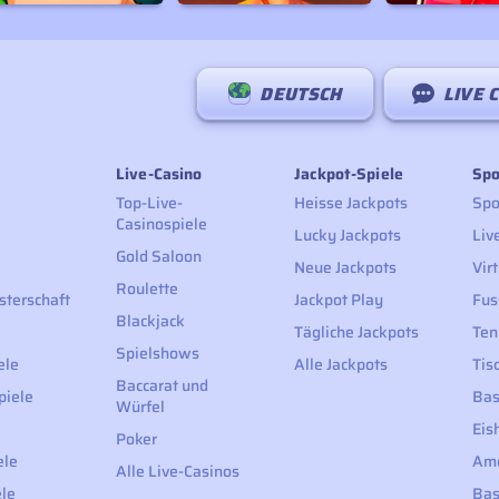
DEUTSCH
LIVE 
Live-Casino
Jackpot-Spiele
Spo
Top-Live-
Heisse Jackpots
Spo
Casinospiele
Lucky Jackpots
Liv
Gold Saloon
Neue Jackpots
Vir
Roulette
sterschaft
Jackpot Play
Fus
Blackjack
Tägliche Jackpots
Ten
Spielshows
ele
Alle Jackpots
Tis
Baccarat und
piele
Bas
Würfel
Eis
Poker
ele
Ame
Alle Live-Casinos
ele
Bas