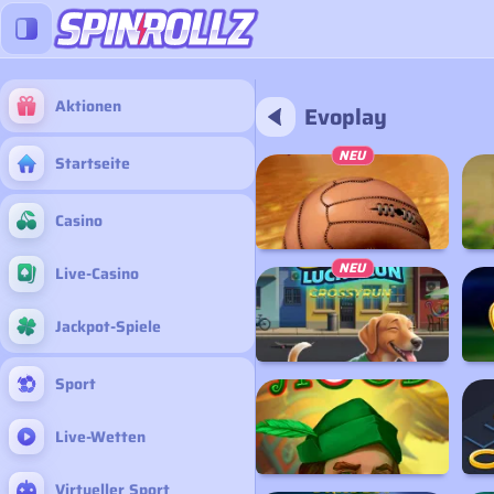
Aktionen
Evoplay
NEU
Startseite
Football Scratch
Jagu
Casino
NEU
Live-Casino
Caramelo Dog: Lucky Run
Pena
Jackpot-Spiele
Sport
Robin Hood
Foot
Live-Wetten
Virtueller Sport