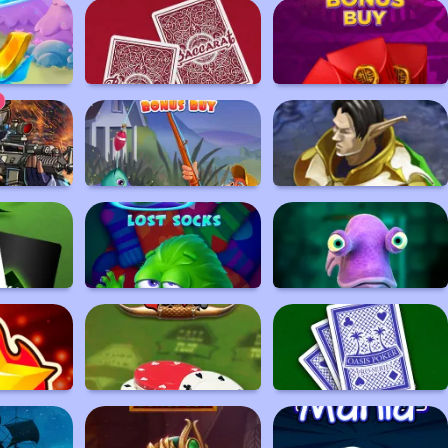
Baccarat 777
Budai Reels Bonus Buy
Mega Greatest Catch Bonus Buy
Courier Sweeper
Sevens
E.T. Lost Socks
Monster Lab
Texas Holdem Poker
Oasis Poker Classic
Temple of Dead Bonus Buy
Ice Mania