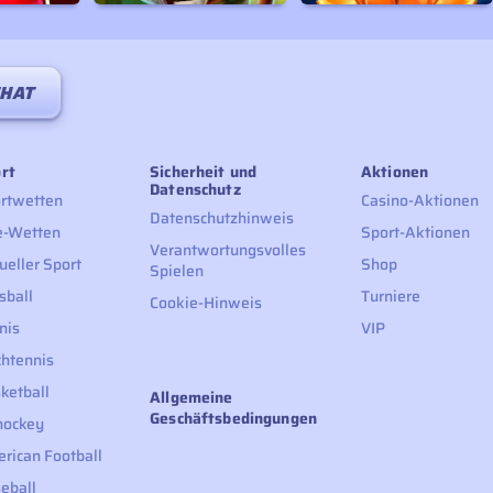
CHAT
rt
Sicherheit und
Aktionen
Datenschutz
rtwetten
Casino-Aktionen
Datenschutzhinweis
e-Wetten
Sport-Aktionen
Verantwortungsvolles
tueller Sport
Shop
Spielen
sball
Turniere
Cookie-Hinweis
nis
VIP
chtennis
ketball
Allgemeine
Geschäftsbedingungen
hockey
rican Football
eball