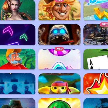
n Princesses
Book of Rest
Jelly Boom
NEU
y Crumbling
Legend of Ra
Ace Round
NEU
Greatest Catch
Candy Dreams
BlackJack Lucky 
Striker
Goblin Run
Fruit Nova
ana's Quest
Fruit Super Nova 30
Clash of Pirates