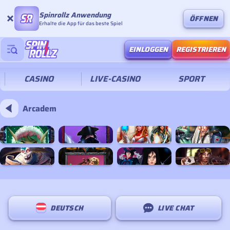
Spinrollz Anwendung
ÖFFNEN
Erhalte die App für das beste Spiel
EINLOGGEN
REGISTRIEREN
CASINO
LIVE-CASINO
SPORT
Arcadem
Evil Elf
Tap House
Guardians Of Inari
Flashback Heroes: 243 Ways
Eternal Night
Demon Academy
The Hatter’s Mad Tea Party
The Armory
DEUTSCH
LIVE CHAT