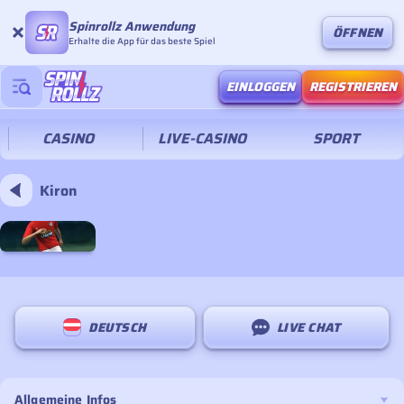
Spinrollz Anwendung
ÖFFNEN
Erhalte die App für das beste Spiel
EINLOGGEN
REGISTRIEREN
CASINO
LIVE-CASINO
SPORT
Kiron
Kiron virtual sports
DEUTSCH
LIVE CHAT
Allgemeine Infos